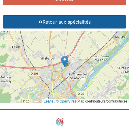
Retour aux spécialités
Leaflet
, ©
OpenStreetMap
contributeurs/contributrices