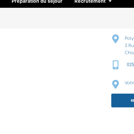
Préparation du séjour
Recrutement
E
Poly
3 Ru
Cha
02
Votr