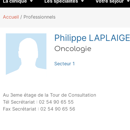
La clinique
Les spécialités
Votre séjour
Accueil
/
Professionnels
Philippe LAPLAIG
Oncologie
Secteur 1
Au 3eme étage de la Tour de Consultation
Tél Secrétariat : 02 54 90 65 55
Fax Secrétariat : 02 54 90 65 56