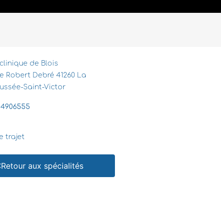
clinique de Blois
e Robert Debré 41260 La
ussée-Saint-Victor
54906555
e trajet
Retour aux spécialités